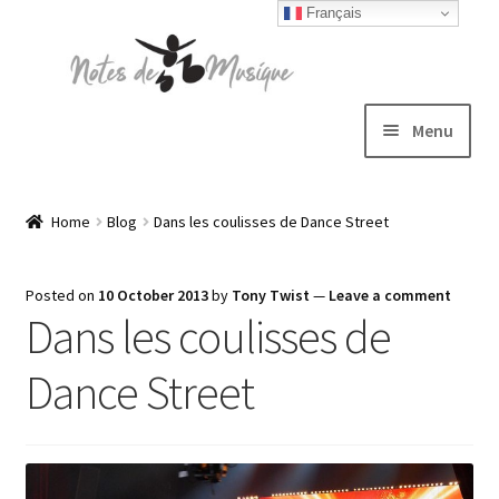
Français
Skip
Skip
to
to
navigation
content
Menu
Expand
T-shirts
child
Home
Blog
Dans les coulisses de Dance Street
menu
Jackets
Posted on
10 October 2013
by
Tony Twist
—
Leave a comment
Dans les coulisses de
Hats
Dance Street
Sweatshirts
Expand
Blog
child