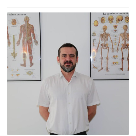
menu
Evénements
Interviews
Musique
Santé
Expand
Vidéos
child
menu