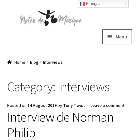
Français
Skip
Skip
to
to
navigation
content
Menu
Expand
T-shirts
child
Home
Blog
Interviews
menu
Jackets
Category:
Interviews
Hats
Posted on
14 August 2019
by
Tony Twist
—
Leave a comment
Sweatshirts
Interview de Norman
Expand
Philip
Blog
child