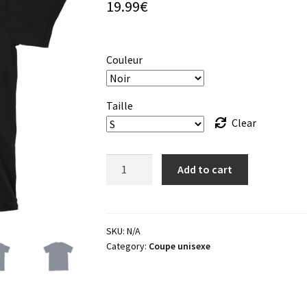
19.99
€
Couleur
Taille
Clear
T-
Add to cart
shirt
"Jump"
quantity
SKU:
N/A
Category:
Coupe unisexe