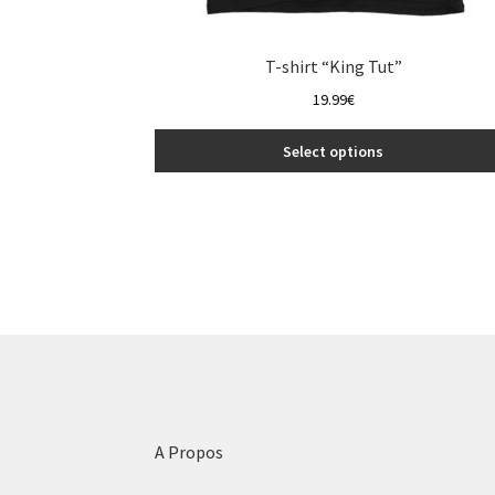
T-shirt “King Tut”
19.99
€
Select options
This
product
has
multiple
variants.
The
options
may
be
chosen
on
A Propos
the
product