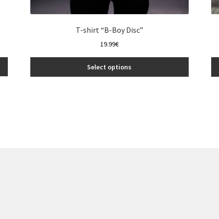
T-shirt “B-Boy Disc”
19.99
€
Select options
This
product
has
multiple
variants.
The
options
may
be
chosen
on
the
product