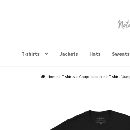
Skip
Skip
to
to
navigation
content
T-shirts
Jackets
Hats
Sweatsh
Home
T-shirts
Coupe unisexe
T-shirt “Jum