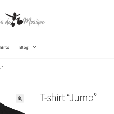
irts
Blog
p”
T-shirt “Jump”