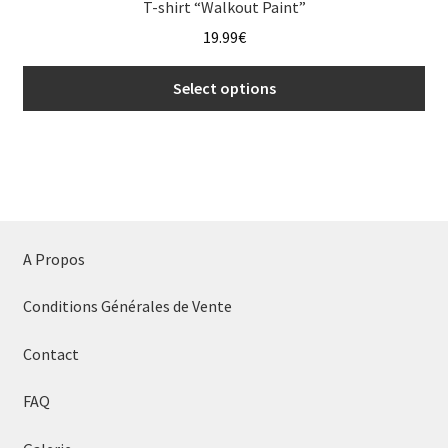
T-shirt “Walkout Paint”
19.99
€
Select options
This
product
has
multiple
variants.
The
A Propos
options
may
Conditions Générales de Vente
be
chosen
Contact
on
the
FAQ
product