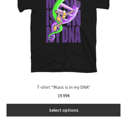
may
be
chosen
on
the
product
page
T-shirt “Music is in my DNA”
19.99
€
Select options
This