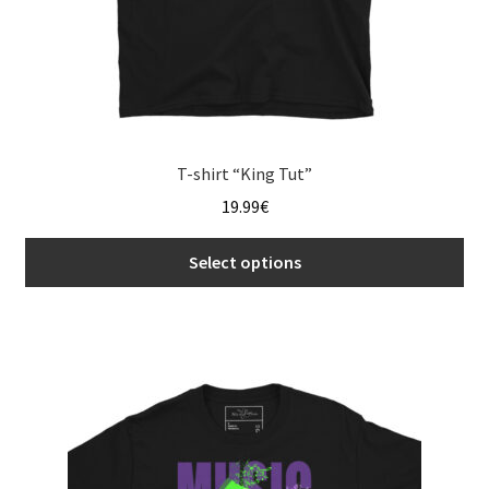
T-shirt “King Tut”
19.99
€
Select options
This
product
has
multiple
variants.
The
options