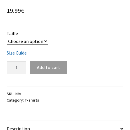
19.99
€
Taille
Size Guide
T-
Add to cart
shirt
"Walkout
Bandana"
quantity
SKU:
N/A
Category:
T-shirts
Description