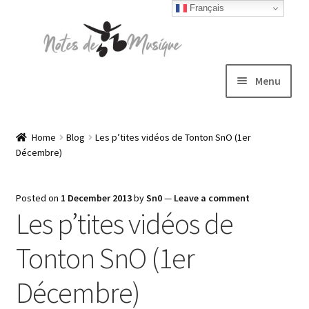
Français
Skip
Skip
to
to
navigation
content
Menu
Expand
T-shirts
child
Home
Blog
Les p’tites vidéos de Tonton SnO (1er
Décembre)
menu
Jackets
Posted on
1 December 2013
by
Sn0
—
Leave a comment
Hats
Les p’tites vidéos de
Sweatshirts
Tonton SnO (1er
Expand
Décembre)
Blog
child