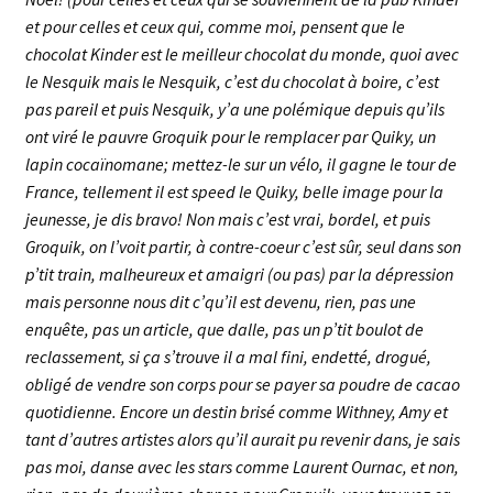
et pour celles et ceux qui, comme moi, pensent que le
chocolat Kinder est le meilleur chocolat du monde, quoi avec
le Nesquik mais le Nesquik, c’est du chocolat à boire
, c’est
pas pareil et puis Nesquik, y’a une polémique depuis qu’ils
ont viré le pauvre Groquik pour le remplacer par Quiky, un
lapin cocaïnomane; mettez-le sur un vélo, il gagne le tour de
France, tellement il est speed le Quiky, belle image pour la
jeunesse, je dis bravo! Non mais c’est vrai, bordel, et puis
Groquik, on l’voit partir, à contre-coeur c’est sûr, seul dans son
p’tit train, malheureux et amaigri (ou pas) par la dépression
mais personne nous dit c’qu’il est devenu, rien, pas une
enquête, pas un article, que dalle, pas un p’tit boulot de
reclassement, si ça s’trouve il a mal fini, endetté, drogué,
obligé de vendre son corps pour se payer sa poudre de cacao
quotidienne. Encore un destin brisé comme Withney, Amy et
tant d’autres artistes alors qu’il aurait pu revenir dans, je sais
pas moi, danse avec les stars comme Laurent Ournac, et non,