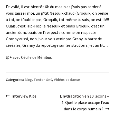
Et voilà, il est bientôt 6h du matin et j’vais pas tarder à
vous laisser moi, un p’tit Nesquik chaud (Groquik, on pense
à toi, on t’oublie pas, Groquik, toi-même tu sais, on est là!!!
Ouais, c’est Hip-Hop le Nesquik et ouais Groquik, c’est un
ancien donc ouais on l’respecte comme on respecte
Granny aussi, non j’vous vois venir pas Grany la barre de
céréales, Granny du reportage sur les strutters.) et au lit…
@+ avec Cécile de Ménibus.
Categories:
Blog
,
Tonton Sn0
,
Vidéos de danse
Post
Previous
Next
Interview Kite
L’hydratation en 10 leçons –
post:
post:
1. Quelle place occupe l’eau
navigation
dans le corps humain ?