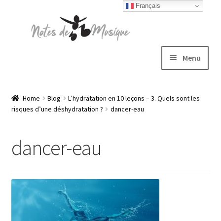
Français
Skip
Skip
to
to
navigation
content
Menu
Expand
T-shirts
child
Home
Blog
L’hydratation en 10 leçons – 3. Quels sont les
risques d’une déshydratation ?
dancer-eau
menu
Jackets
dancer-eau
Hats
Sweatshirts
Expand
Blog
child