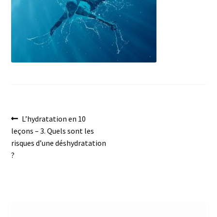
menu
Post
Previous
L’hydratation en 10
post:
leçons – 3. Quels sont les
navigation
risques d’une déshydratation
?