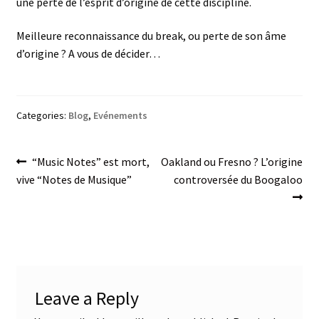
une perte de l’esprit d’origine de cette discipline.
Meilleure reconnaissance du break, ou perte de son âme
d’origine ? A vous de décider…
Categories:
Blog
,
Evénements
Post
Previous
Next
“Music Notes” est mort,
Oakland ou Fresno ? L’origine
post:
post:
vive “Notes de Musique”
controversée du Boogaloo
navigation
Leave a Reply