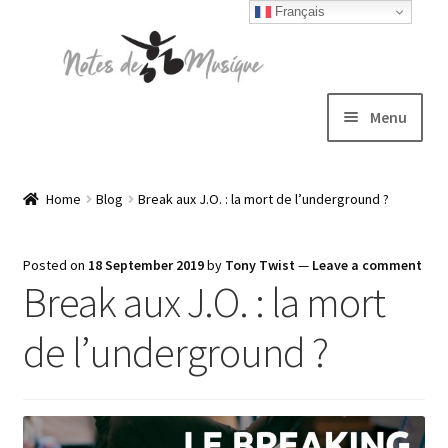
Français
Skip
Skip
to
to
navigation
content
Menu
Expand
T-shirts
child
Home
Blog
Break aux J.O. : la mort de l’underground ?
menu
Jackets
Posted on
18 September 2019
by
Tony Twist
—
Leave a comment
Break aux J.O. : la mort
Hats
de l’underground ?
Sweatshirts
Expand
Blog
child