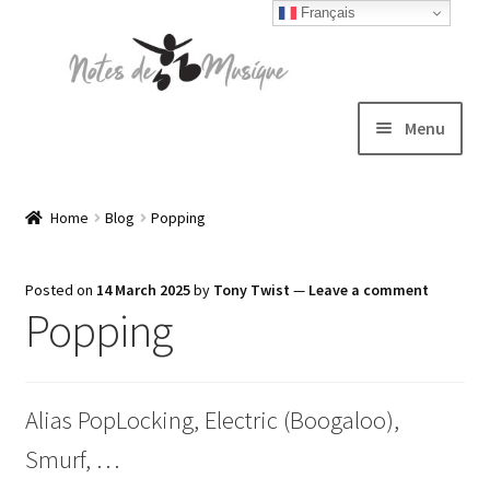
Français
Skip
Skip
to
to
navigation
content
Menu
Expand
T-shirts
child
Home
Blog
Popping
menu
Jackets
Posted on
14 March 2025
by
Tony Twist
—
Leave a comment
Popping
Hats
Sweatshirts
Alias PopLocking, Electric (Boogaloo),
Expand
Blog
Smurf, …
child