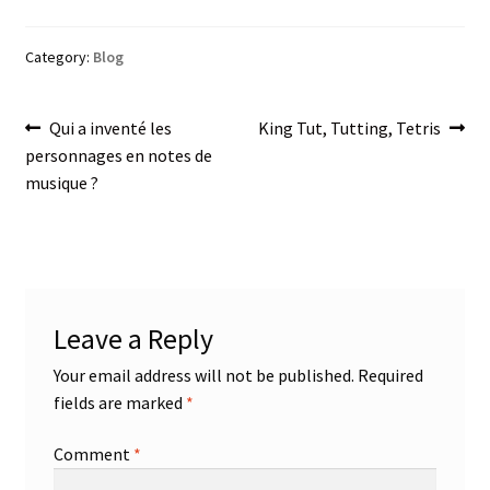
Category:
Blog
Post
Previous
Next
Qui a inventé les
King Tut, Tutting, Tetris
post:
post:
personnages en notes de
navigation
musique ?
Leave a Reply
Your email address will not be published.
Required
fields are marked
*
Comment
*